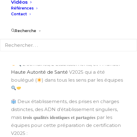
Vidéos
Références
Contact
Recherche
2 Semaines, 2 Établissements, et 1 Manuel
Haute Autorité de Santé
V2025 qui a été
boulégué (
) dans tous les sens par les équipes
Deux établissements, des prises en charges
distinctes, des ADN d’établissement singuliers,
mais 𝐭𝐫𝐨𝐢𝐬 𝐪𝐮𝐚𝐥𝐢𝐭𝐞́𝐬 𝐢𝐝𝐞𝐧𝐭𝐢𝐪𝐮𝐞𝐬 𝐞𝐭 𝐩𝐚𝐫𝐭𝐚𝐠𝐞́𝐞𝐬 par les
équipes pour cette préparation de certification
V2025 :