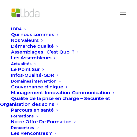
LBDA
Qui nous sommes
Accueil
Actualités
Nos Valeurs
2 Semaines, 2 Établissements, et 1 Manuel
Démarche qualité
Assemblages : C’est Quoi ?
Haute Autorité de Santé V2025 qui a été boulégué (
Les Assembleurs
) dans tous les sens par les équipes
Actualités
Le Point Sur
Infos-Qualité-GDR
Domaines intervention
Gouvernance clinique
Management-Innovation-Communication
Qualité de la prise en charge – Sécurité et
Organisation des soins
Parcours en santé
Formations
Notre Offre De Formation
Rencontres
Les Rencontres ?