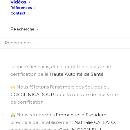
Vidéos
Références
Contact
Recherche
LBDA
– Nous sommes fiers d’
#accompagner
et
de
#soutenir
des équipes et des établissements
pleinement engagés dans la démarche qualité –
sécurité des soins, et ce au-delà de la visite de
certification de la
Haute Autorité de Santé
.
Nous félicitons l’ensemble des équipes du
GCS CLINICADOUR
pour la réussite de leur visite
de certification.
Nous remercions
Emmanuelle Escudero
,
directrice de l’établissement
Nathalie GALLATO
,
directrice des soins et
Camille CARNIELLI
,