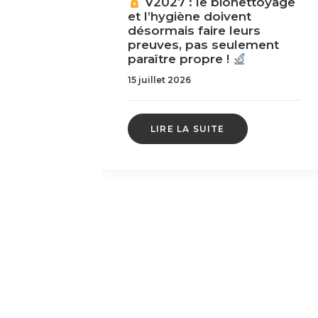
 c’est le
V2027 : le bionettoyage
vant le
et l’hygiène doivent
désormais faire leurs
preuves, pas seulement
paraître propre !
15 juillet 2026
LIRE LA SUITE