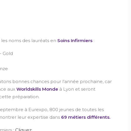
i les noms des lauréats en
Soins Infirmiers
:
 Gold
onze
aitons bonnes chances pour l’année prochaine, car
nce aux
Worldskills Monde
à Lyon et seront
ette préparation.
 septembre à Eurexpo, 800 jeunes de toutes les
montrer leur expertise dans
69 métiers différents.
rmiers :
Cliquez