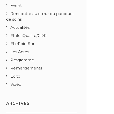
La période estivale
Infirmier
Event
ommence doucement
désormais p
que dit vrai
Rencontre au cœur du parcours
 juillet 2026
26 juin 2026
de soins
1 juillet 2026
Actualités
LIRE LA SUITE
#InfosQualité/GDR
LIRE LA S
#LePointSur
Les Actes
Programme
Remerciements
Edito
Vidéo
ARCHIVES