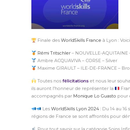
Finale des
WorldSkills France
à Lyon : Voic
Rémi Tritschler
– NOUVELLE-AQUITAINE –
Ambre ACQUAVIVA – CORSE – Silver
Maxime GIRAULT – ILE-DE-FRANCE – Br
Toutes nos
félicitations
et nous leur souh
ils auront l’honneur de représenter la
Fra
accompagnés par
Monique Lo Guasto
pour c
Les
WorldSkills Lyon 2024
: Du 14 au 16
régions de France se sont affrontés pour dé
Pour tout savoir sur la catégorie Soins Infi