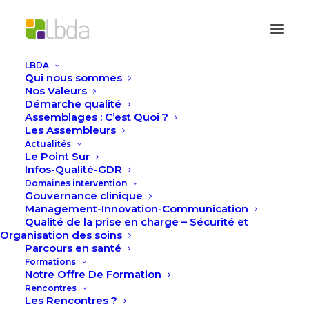
LBDA
Qui nous sommes
Accueil
Actualités
Nos Valeurs
#31InfosQualité/GDR – Enquête du GERES –
Démarche qualité
Assemblages : C’est Quoi ?
Groupe d’Etude sur le Risque d’Exposition des
Les Assembleurs
Soignants aux agents infectieux
Actualités
Le Point Sur
Infos-Qualité-GDR
Domaines intervention
Gouvernance clinique
Management-Innovation-Communication
Qualité de la prise en charge – Sécurité et
Organisation des soins
Parcours en santé
Formations
Notre Offre De Formation
Rencontres
Les Rencontres ?