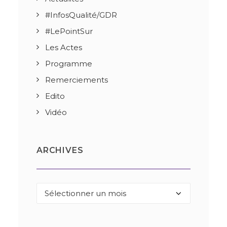
#InfosQualité/GDR
#LePointSur
Les Actes
Programme
Remerciements
Edito
Vidéo
ARCHIVES
Archives