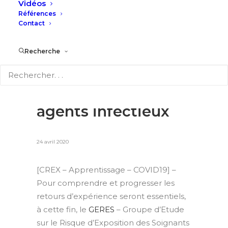
Vidéos
#31InfosQualité/GDR
Références
– Enquête du GERES
Contact
– Groupe d’Etude
Recherche
sur le Risque
d’Exposition des
Soignants aux
agents infectieux
24 avril 2020
[CREX – Apprentissage –
COVID19
]
–
Pour comprendre et progresser les
retours d’expérience seront essentiels,
à cette fin, le
GERES
– Groupe d’Etude
sur le Risque d’Exposition des Soignants