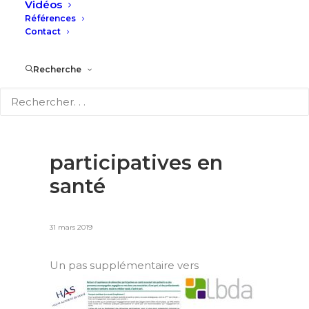
Vidéos
Références
Contact
#18InfosQualité/GDR
Recherche
: Retours
d’expériences de
démarches
participatives en
santé
31 mars 2019
Un pas supp
lémentaire vers