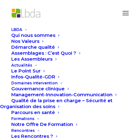
LBDA
Qui nous sommes
Accueil
Actualités
Nos Valeurs
#18InfosQualité/GDR : Retours d’expériences de
Démarche qualité
Assemblages : C’est Quoi ?
démarches participatives en santé
Les Assembleurs
Actualités
Le Point Sur
Infos-Qualité-GDR
Domaines intervention
Gouvernance clinique
Management-Innovation-Communication
Qualité de la prise en charge – Sécurité et
Organisation des soins
Parcours en santé
Formations
Notre Offre De Formation
Rencontres
Les Rencontres ?